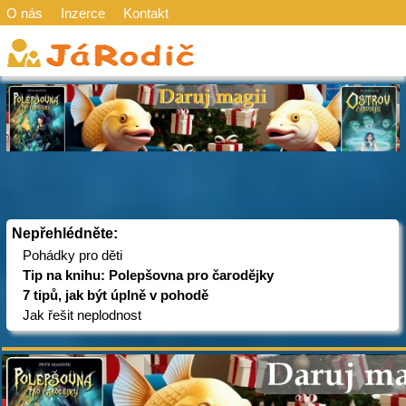
O nás
Inzerce
Kontakt
Nepřehlédněte:
Pohádky pro děti
Tip na knihu: Polepšovna pro čarodějky
7 tipů, jak být úplně v pohodě
Jak řešit neplodnost