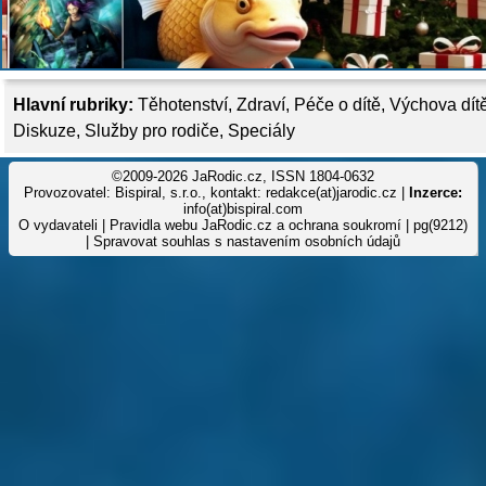
Hlavní rubriky:
Těhotenství
,
Zdraví
,
Péče o dítě
,
Výchova dít
Diskuze
,
Služby pro rodiče
,
Speciály
©2009-2026 JaRodic.cz, ISSN 1804-0632
Provozovatel: Bispiral, s.r.o., kontakt: redakce(at)jarodic.cz |
Inzerce:
info(at)bispiral.com
O vydavateli
|
Pravidla webu JaRodic.cz a ochrana soukromí
| pg(9212)
|
Spravovat souhlas s nastavením osobních údajů