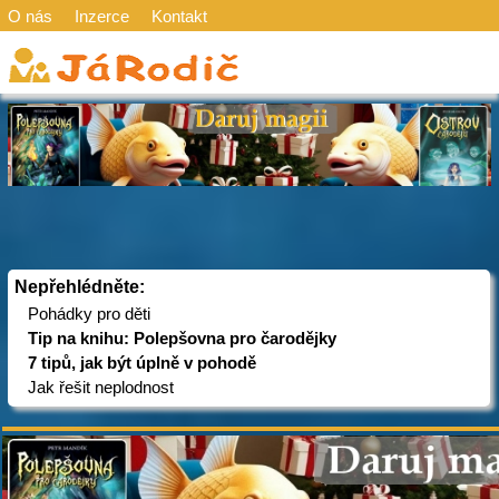
O nás
Inzerce
Kontakt
Nepřehlédněte:
Pohádky pro děti
Tip na knihu: Polepšovna pro čarodějky
7 tipů, jak být úplně v pohodě
Jak řešit neplodnost