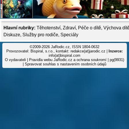
Hlavní rubriky:
Těhotenství
,
Zdraví
,
Péče o dítě
,
Výchova dít
Diskuze
,
Služby pro rodiče
,
Speciály
©2009-2026 JaRodic.cz, ISSN 1804-0632
Provozovatel: Bispiral, s.r.o., kontakt: redakce(at)jarodic.cz |
Inzerce:
info(at)bispiral.com
O vydavateli
|
Pravidla webu JaRodic.cz a ochrana soukromí
| pg(9931)
|
Spravovat souhlas s nastavením osobních údajů