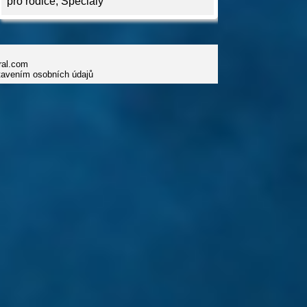
pro rodiče
,
Speciály
iral.com
tavením osobních údajů