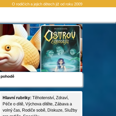
O rodičích a jejich dětech již od roku 2009
 v pohodě
Hlavní rubriky:
Těhotenství
,
Zdraví
,
Péče o dítě
,
Výchova dítěte
,
Zábava a
volný čas
,
Rodiče sobě
,
Diskuze
,
Služby