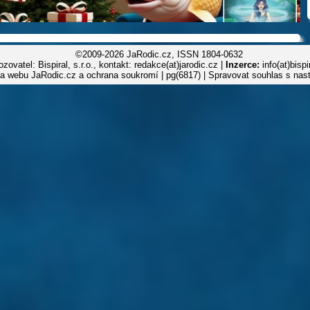
©2009-2026 JaRodic.cz, ISSN 1804-0632
zovatel: Bispiral, s.r.o., kontakt: redakce(at)jarodic.cz |
Inzerce:
info(at)bisp
la webu JaRodic.cz a ochrana soukromí
| pg(6817) |
Spravovat souhlas s nas