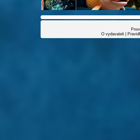
Provo
O vydavateli
|
Pravid