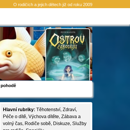
O rodičích a jejich dětech již od roku 2009
 v pohodě
Hlavní rubriky:
Těhotenství
,
Zdraví
,
Péče o dítě
,
Výchova dítěte
,
Zábava a
volný čas
,
Rodiče sobě
,
Diskuze
,
Služby