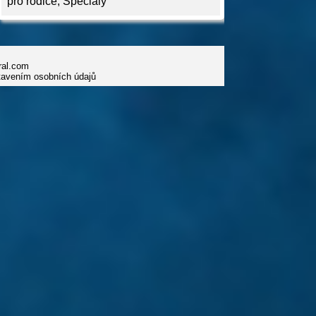
pro rodiče
,
Speciály
iral.com
tavením osobních údajů