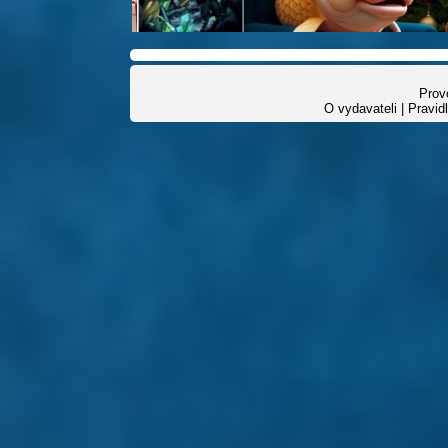
Provo
O vydavateli
|
Pravid