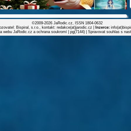
©2009-2026 JaRodic.cz, ISSN 1804-0632
zovatel: Bispiral, s.r.o., kontakt: redakce(at)jarodic.cz |
Inzerce:
info(at)bisp
la webu JaRodic.cz a ochrana soukromí
| pg(7144) |
Spravovat souhlas s nas