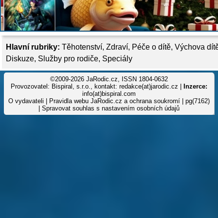
Hlavní rubriky:
Těhotenství
,
Zdraví
,
Péče o dítě
,
Výchova dít
Diskuze
,
Služby pro rodiče
,
Speciály
©2009-2026 JaRodic.cz, ISSN 1804-0632
Provozovatel: Bispiral, s.r.o., kontakt: redakce(at)jarodic.cz |
Inzerce:
info(at)bispiral.com
O vydavateli
|
Pravidla webu JaRodic.cz a ochrana soukromí
| pg(7162)
|
Spravovat souhlas s nastavením osobních údajů