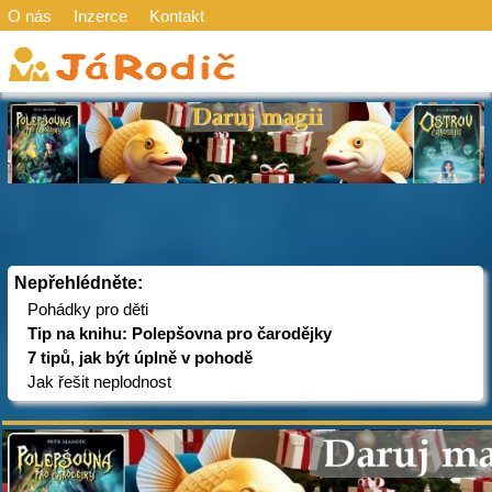
O nás
Inzerce
Kontakt
Nepřehlédněte:
Pohádky pro děti
Tip na knihu: Polepšovna pro čarodějky
7 tipů, jak být úplně v pohodě
Jak řešit neplodnost