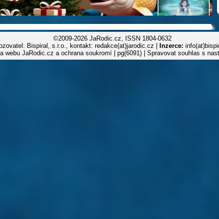
©2009-2026 JaRodic.cz, ISSN 1804-0632
zovatel: Bispiral, s.r.o., kontakt: redakce(at)jarodic.cz |
Inzerce:
info(at)bisp
la webu JaRodic.cz a ochrana soukromí
| pg(6091) |
Spravovat souhlas s nas