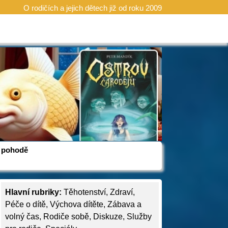
O rodičích a jejich dětech již od roku 2009
 v pohodě
Hlavní rubriky:
Těhotenství
,
Zdraví
,
Péče o dítě
,
Výchova dítěte
,
Zábava a
volný čas
,
Rodiče sobě
,
Diskuze
,
Služby