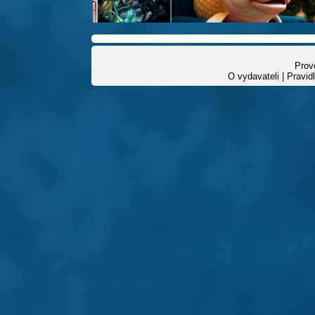
Provo
O vydavateli
|
Pravid