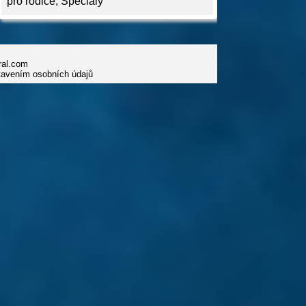
pro rodiče
,
Speciály
iral.com
tavením osobních údajů