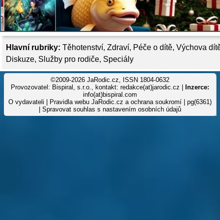
Hlavní rubriky:
Těhotenství
,
Zdraví
,
Péče o dítě
,
Výchova dít
Diskuze
,
Služby pro rodiče
,
Speciály
©2009-2026 JaRodic.cz, ISSN 1804-0632
Provozovatel: Bispiral, s.r.o., kontakt: redakce(at)jarodic.cz |
Inzerce:
info(at)bispiral.com
O vydavateli
|
Pravidla webu JaRodic.cz a ochrana soukromí
| pg(6361)
|
Spravovat souhlas s nastavením osobních údajů