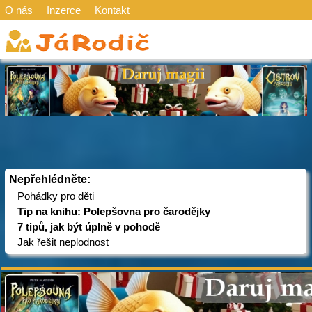
O nás
Inzerce
Kontakt
Nepřehlédněte:
Pohádky pro děti
Tip na knihu: Polepšovna pro čarodějky
7 tipů, jak být úplně v pohodě
Jak řešit neplodnost