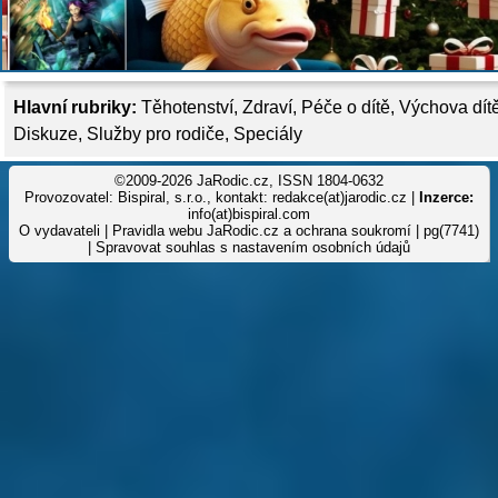
Hlavní rubriky:
Těhotenství
,
Zdraví
,
Péče o dítě
,
Výchova dít
Diskuze
,
Služby pro rodiče
,
Speciály
©2009-2026 JaRodic.cz, ISSN 1804-0632
Provozovatel: Bispiral, s.r.o., kontakt: redakce(at)jarodic.cz |
Inzerce:
info(at)bispiral.com
O vydavateli
|
Pravidla webu JaRodic.cz a ochrana soukromí
| pg(7741)
|
Spravovat souhlas s nastavením osobních údajů