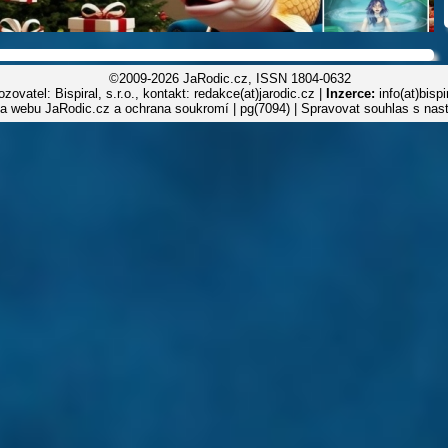
©2009-2026 JaRodic.cz, ISSN 1804-0632
zovatel: Bispiral, s.r.o., kontakt: redakce(at)jarodic.cz |
Inzerce:
info(at)bisp
la webu JaRodic.cz a ochrana soukromí
| pg(7094) |
Spravovat souhlas s nas