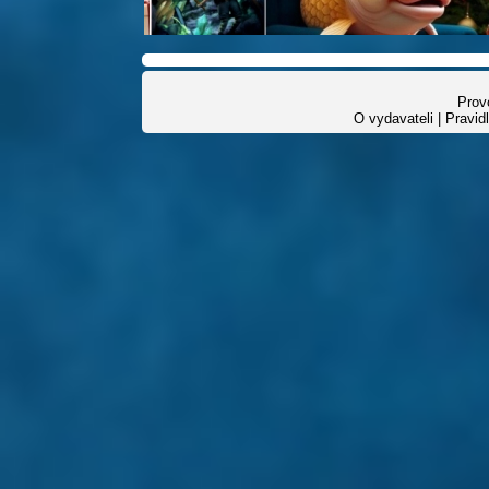
Provo
O vydavateli
|
Pravid