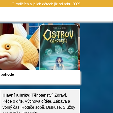
O rodičích a jejich dětech již od roku 2009
 v pohodě
Hlavní rubriky:
Těhotenství
,
Zdraví
,
Péče o dítě
,
Výchova dítěte
,
Zábava a
volný čas
,
Rodiče sobě
,
Diskuze
,
Služby