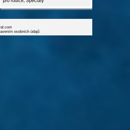
pro rodiče
,
Speciály
iral.com
tavením osobních údajů