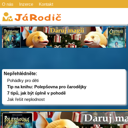
O nás
Inzerce
Kontakt
Nepřehlédněte:
Pohádky pro děti
Tip na knihu: Polepšovna pro čarodějky
7 tipů, jak být úplně v pohodě
Jak řešit neplodnost