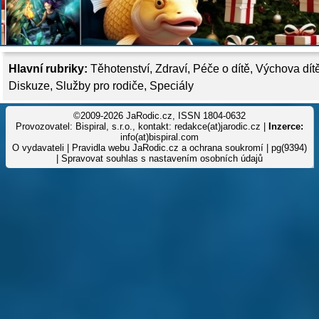
Hlavní rubriky:
Těhotenství
,
Zdraví
,
Péče o dítě
,
Výchova dít
Diskuze
,
Služby pro rodiče
,
Speciály
©2009-2026 JaRodic.cz, ISSN 1804-0632
Provozovatel: Bispiral, s.r.o., kontakt: redakce(at)jarodic.cz |
Inzerce:
info(at)bispiral.com
O vydavateli
|
Pravidla webu JaRodic.cz a ochrana soukromí
| pg(9394)
|
Spravovat souhlas s nastavením osobních údajů