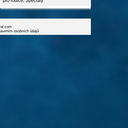
pro rodiče
,
Speciály
iral.com
tavením osobních údajů