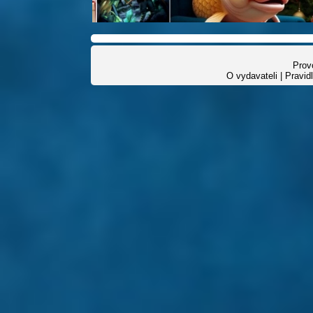
Provo
O vydavateli
|
Pravid