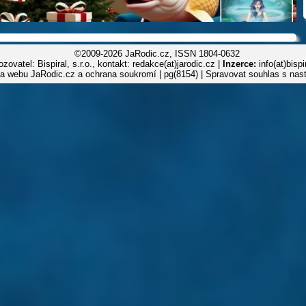
©2009-2026 JaRodic.cz, ISSN 1804-0632
zovatel: Bispiral, s.r.o., kontakt: redakce(at)jarodic.cz |
Inzerce:
info(at)bisp
la webu JaRodic.cz a ochrana soukromí
| pg(8154) |
Spravovat souhlas s nas