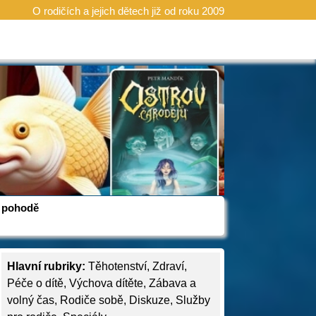
O rodičích a jejich dětech již od roku 2009
 v pohodě
Hlavní rubriky:
Těhotenství
,
Zdraví
,
Péče o dítě
,
Výchova dítěte
,
Zábava a
volný čas
,
Rodiče sobě
,
Diskuze
,
Služby