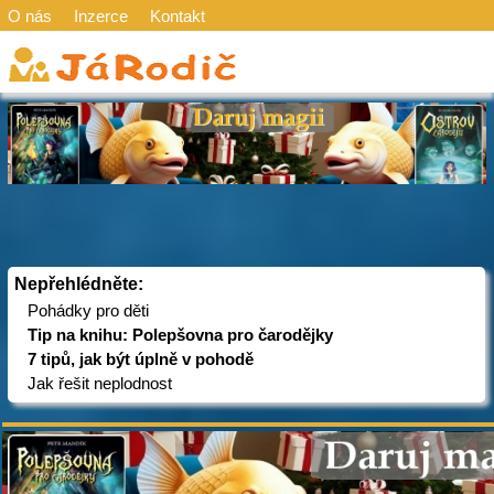
O nás
Inzerce
Kontakt
Nepřehlédněte:
Pohádky pro děti
Tip na knihu: Polepšovna pro čarodějky
7 tipů, jak být úplně v pohodě
Jak řešit neplodnost