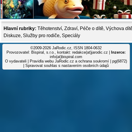
Hlavní rubriky:
Těhotenství
,
Zdraví
,
Péče o dítě
,
Výchova dít
Diskuze
,
Služby pro rodiče
,
Speciály
©2009-2026 JaRodic.cz, ISSN 1804-0632
Provozovatel: Bispiral, s.r.o., kontakt: redakce(at)jarodic.cz |
Inzerce:
info(at)bispiral.com
O vydavateli
|
Pravidla webu JaRodic.cz a ochrana soukromí
| pg(6872)
|
Spravovat souhlas s nastavením osobních údajů