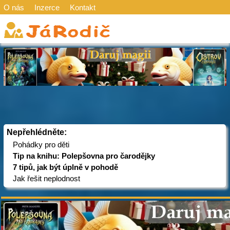
O nás
Inzerce
Kontakt
Nepřehlédněte:
Pohádky pro děti
Tip na knihu: Polepšovna pro čarodějky
7 tipů, jak být úplně v pohodě
Jak řešit neplodnost