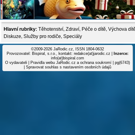
Hlavní rubriky:
Těhotenství
,
Zdraví
,
Péče o dítě
,
Výchova dít
Diskuze
,
Služby pro rodiče
,
Speciály
©2009-2026 JaRodic.cz, ISSN 1804-0632
Provozovatel: Bispiral, s.r.o., kontakt: redakce(at)jarodic.cz |
Inzerce:
info(at)bispiral.com
O vydavateli
|
Pravidla webu JaRodic.cz a ochrana soukromí
| pg(6743)
|
Spravovat souhlas s nastavením osobních údajů