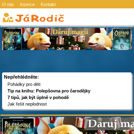
O nás
Inzerce
Kontakt
Nepřehlédněte:
Pohádky pro děti
Tip na knihu: Polepšovna pro čarodějky
7 tipů, jak být úplně v pohodě
Jak řešit neplodnost