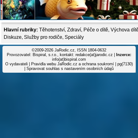
Hlavní rubriky:
Těhotenství
,
Zdraví
,
Péče o dítě
,
Výchova dít
Diskuze
,
Služby pro rodiče
,
Speciály
©2009-2026 JaRodic.cz, ISSN 1804-0632
Provozovatel: Bispiral, s.r.o., kontakt: redakce(at)jarodic.cz |
Inzerce:
info(at)bispiral.com
O vydavateli
|
Pravidla webu JaRodic.cz a ochrana soukromí
| pg(7130)
|
Spravovat souhlas s nastavením osobních údajů