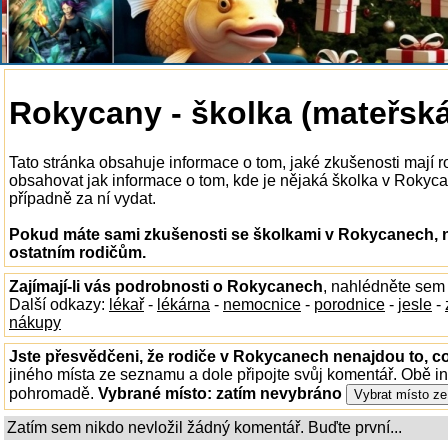
Rokycany - školka (mateřská
Tato stránka obsahuje informace o tom, jaké zkušenosti mají
obsahovat jak informace o tom, kde je nějaká školka v Rokycane
případně za ní vydat.
Pokud máte sami zkušenosti se školkami v Rokycanech, n
ostatním rodičům.
Zajímají-li vás podrobnosti o Rokycanech
, nahlédněte sem
Další odkazy:
lékař
-
lékárna
-
nemocnice
-
porodnice
-
jesle
-
nákupy
Jste přesvědčeni, že rodiče v Rokycanech nenajdou to, co
jiného místa ze seznamu a dole připojte svůj komentář. Obě i
pohromadě.
Vybrané místo:
zatím nevybráno
Zatím sem nikdo nevložil žádný komentář. Buďte první...