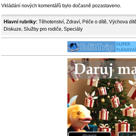
Vkládání nových komentářů bylo dočasně pozastaveno.
Hlavní rubriky:
Těhotenství
,
Zdraví
,
Péče o dítě
,
Výchova dít
Diskuze
,
Služby pro rodiče
,
Speciály