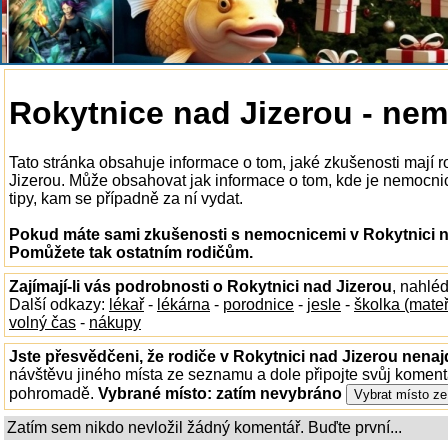
Rokytnice nad Jizerou - ne
Tato stránka obsahuje informace o tom, jaké zkušenosti mají 
Jizerou. Může obsahovat jak informace o tom, kde je nemocnice
tipy, kam se případně za ní vydat.
Pokud máte sami zkušenosti s nemocnicemi v Rokytnici na
Pomůžete tak ostatním rodičům.
Zajímají-li vás podrobnosti o Rokytnici nad Jizerou
, nahlé
Další odkazy:
lékař
-
lékárna
-
porodnice
-
jesle
-
školka (mate
volný čas
-
nákupy
Jste přesvědčeni, že rodiče v Rokytnici nad Jizerou nenajd
návštěvu jiného místa ze seznamu a dole připojte svůj koment
pohromadě.
Vybrané místo:
zatím nevybráno
Zatím sem nikdo nevložil žádný komentář. Buďte první...