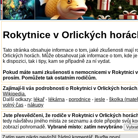
Rokytnice v Orlických horá
Tato stránka obsahuje informace o tom, jaké zkušenosti mají 
Orlických horách. Může obsahovat jak informace o tom, kde je
k dispozici, tak i tipy, kam se případně za ní vydat.
Pokud máte sami zkušenosti s nemocnicemi v Rokytnici v 
prosím. Pomůžete tak ostatním rodičům.
Zajímají-li vás podrobnosti o Rokytnici v Orlických horách
Wikipedia.
Další odkazy:
lékař
-
lékárna
-
porodnice
-
jesle
-
školka (mate
volný čas
-
nákupy
Jste přesvědčeni, že rodiče v Rokytnici v Orlických horác
tedy návštěvu jiného místa ze seznamu a dole připojte svůj k
zobrazí pohromadě.
Vybrané místo:
zatím nevybráno
Zatím sem nikdo nevložil žádný komentář. Buďte první...