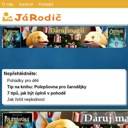
O nás
Inzerce
Kontakt
Nepřehlédněte:
Pohádky pro děti
Tip na knihu: Polepšovna pro čarodějky
7 tipů, jak být úplně v pohodě
Jak řešit neplodnost