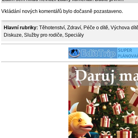
Vkládání nových komentářů bylo dočasně pozastaveno.
Hlavní rubriky:
Těhotenství
,
Zdraví
,
Péče o dítě
,
Výchova dít
Diskuze
,
Služby pro rodiče
,
Speciály