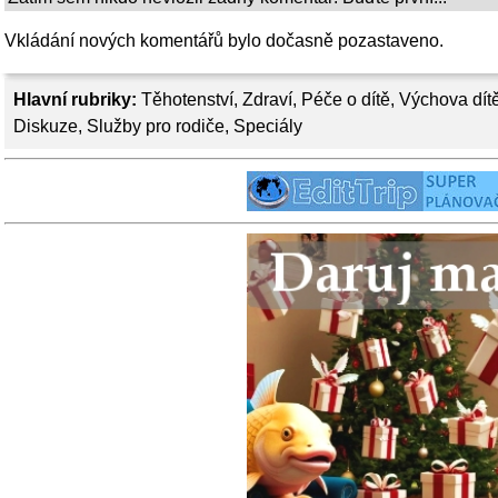
Vkládání nových komentářů bylo dočasně pozastaveno.
Hlavní rubriky:
Těhotenství
,
Zdraví
,
Péče o dítě
,
Výchova dít
Diskuze
,
Služby pro rodiče
,
Speciály