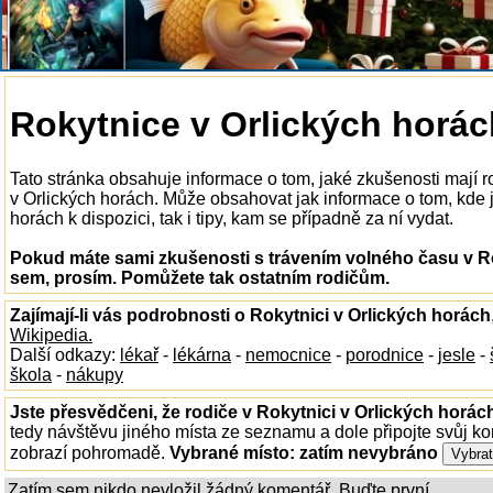
Rokytnice v Orlických horác
Tato stránka obsahuje informace o tom, jaké zkušenosti mají r
v Orlických horách. Může obsahovat jak informace o tom, kde 
horách k dispozici, tak i tipy, kam se případně za ní vydat.
Pokud máte sami zkušenosti s trávením volného času v Rok
sem, prosím. Pomůžete tak ostatním rodičům.
Zajímají-li vás podrobnosti o Rokytnici v Orlických horách
Wikipedia.
Další odkazy:
lékař
-
lékárna
-
nemocnice
-
porodnice
-
jesle
-
škola
-
nákupy
Jste přesvědčeni, že rodiče v Rokytnici v Orlických horác
tedy návštěvu jiného místa ze seznamu a dole připojte svůj k
zobrazí pohromadě.
Vybrané místo:
zatím nevybráno
Zatím sem nikdo nevložil žádný komentář. Buďte první...