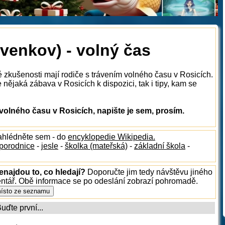
venkov) - volný čas
é zkušenosti mají rodiče s trávením volného času v Rosicích.
nějaká zábava v Rosicích k dispozici, tak i tipy, kam se
olného času v Rosicích, napište je sem, prosím.
nahlédněte sem - do
encyklopedie Wikipedia.
porodnice
-
jesle
-
školka (mateřská)
-
základní škola
-
enajdou to, co hledají?
Doporučte jim tedy návštěvu jiného
entář. Obě informace se po odeslání zobrazí pohromadě.
ďte první...