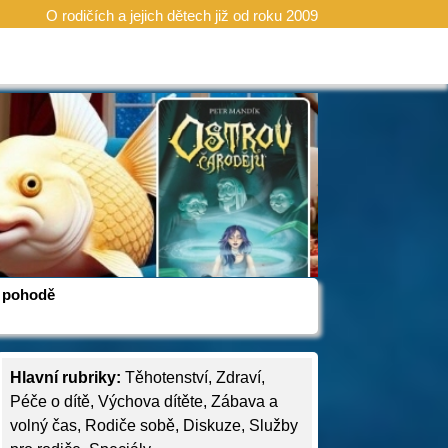
O rodičích a jejich dětech již od roku 2009
 v pohodě
Hlavní rubriky:
Těhotenství
,
Zdraví
,
Péče o dítě
,
Výchova dítěte
,
Zábava a
volný čas
,
Rodiče sobě
,
Diskuze
,
Služby