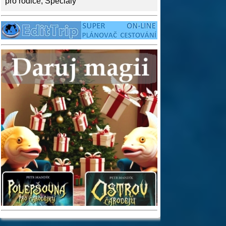
pro rodiče
,
Speciály