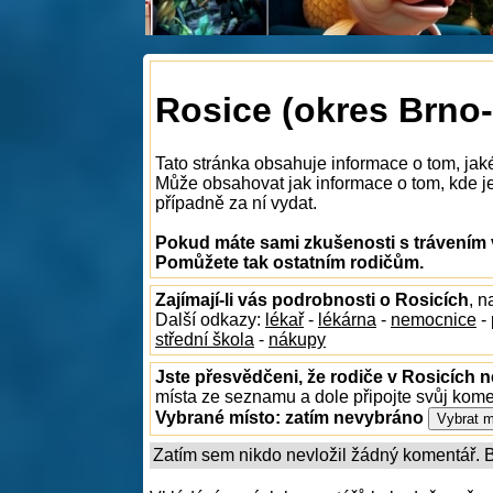
Rosice (okres Brno-
Tato stránka obsahuje informace o tom, jak
Může obsahovat jak informace o tom, kde je 
případně za ní vydat.
Pokud máte sami zkušenosti s trávením v
Pomůžete tak ostatním rodičům.
Zajímají-li vás podrobnosti o Rosicích
, 
Další odkazy:
lékař
-
lékárna
-
nemocnice
-
střední škola
-
nákupy
Jste přesvědčeni, že rodiče v Rosicích n
místa ze seznamu a dole připojte svůj kom
Vybrané místo:
zatím nevybráno
Zatím sem nikdo nevložil žádný komentář. Bu