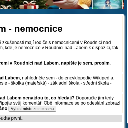
m - nemocnice
ké zkušenosti mají rodiče s nemocnicemi v Roudnici nad
, kde je nemocnice v Roudnici nad Labem k dispozici, tak i
mi v Roudnici nad Labem, napište je sem, prosím.
nad Labem
, nahlédněte sem - do
encyklopedie Wikipedia.
esle
-
školka (mateřská)
-
základní škola
-
střední škola
-
nad Labem nenajdou to, co hledají?
Doporučte jim tedy
ipojte svůj komentář. Obě informace se po odeslání zobrazí
ráno
ďte první...