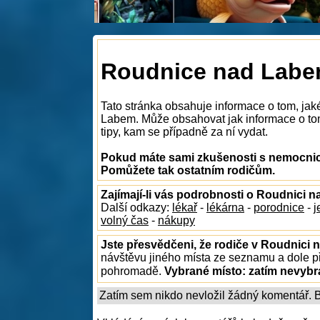
Roudnice nad Labe
Tato stránka obsahuje informace o tom, ja
Labem. Může obsahovat jak informace o tom
tipy, kam se případně za ní vydat.
Pokud máte sami zkušenosti s nemocnice
Pomůžete tak ostatním rodičům.
Zajímají-li vás podrobnosti o Roudnici 
Další odkazy:
lékař
-
lékárna
-
porodnice
-
j
volný čas
-
nákupy
Jste přesvědčeni, že rodiče v Roudnici 
návštěvu jiného místa ze seznamu a dole př
pohromadě.
Vybrané místo:
zatím nevyb
Zatím sem nikdo nevložil žádný komentář. Bu