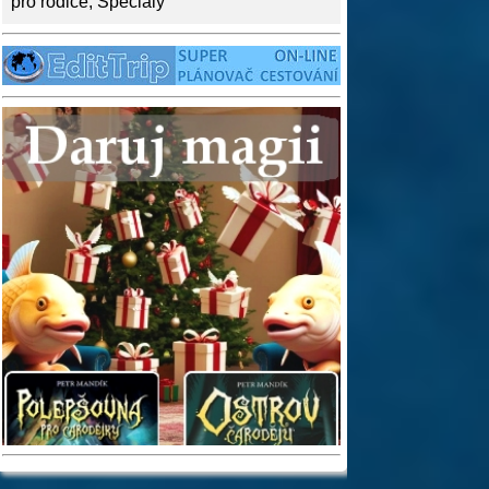
pro rodiče
,
Speciály