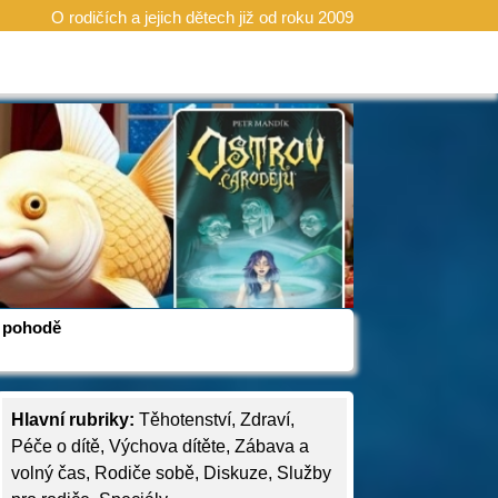
O rodičích a jejich dětech již od roku 2009
 v pohodě
Hlavní rubriky:
Těhotenství
,
Zdraví
,
Péče o dítě
,
Výchova dítěte
,
Zábava a
volný čas
,
Rodiče sobě
,
Diskuze
,
Služby