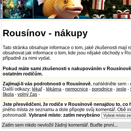
Rousínov - nákupy
Tato stránka obsahuje informace o tom, jaké zkušenosti mají
obsahovat jak informace o tom, kde jsou nějaké obchody v Rous
případně za nimi vydat.
Pokud máte sami zkušenosti s nakupováním v Rousínově, 
ostatním rodičům.
Zajímají-li vás podrobnosti o Rousínově
, nahlédněte sem -
Další odkazy:
lékař
-
lékárna
-
nemocnice
-
porodnice
-
jesle
-
škola
-
volný čas
-
Jste přesvědčeni, že rodiče v Rousínově nenajdou to, co 
jiného místa ze seznamu a dole připojte svůj komentář. Obě i
pohromadě.
Vybrané místo:
zatím nevybráno
Zatím sem nikdo nevložil žádný komentář. Buďte první...