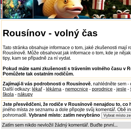
Rousínov - volný čas
Tato stránka obsahuje informace o tom, jaké zkušenosti mají r
Rousínově. Může obsahovat jak informace o tom, kde je nějaká
tipy, kam se případně za ní vydat.
Pokud máte sami zkušenosti s trávením volného času v Ro
Pomůžete tak ostatním rodičům.
Zajímají-li vás podrobnosti o Rousínově
, nahlédněte sem -
Další odkazy:
lékař
-
lékárna
-
nemocnice
-
porodnice
-
jesle
-
škola
-
nákupy
Jste přesvědčeni, že rodiče v Rousínově nenajdou to, co 
jiného místa ze seznamu a dole připojte svůj komentář. Obě i
pohromadě.
Vybrané místo:
zatím nevybráno
Zatím sem nikdo nevložil žádný komentář. Buďte první...