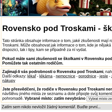
Rovensko pod Troskami - šk
Tato stránka obsahuje informace o tom, jaké zkušenosti mají 
Troskami. Může obsahovat jak informace o tom, kde je nějak
dispozici, tak i tipy, kam se případně za ní vydat.
Pokud máte sami zkušenosti se školkami v Rovensku pod 
Pomůžete tak ostatním rodičům.
Zajímají-li vás podrobnosti o Rovensku pod Troskami
, na
Další odkazy:
lékař
-
lékárna
-
nemocnice
-
porodnice
-
jesle
-
nákupy
Jste přesvědčeni, že rodiče v Rovensku pod Troskami nen
návštěvu jiného místa ze seznamu a dole připojte svůj koment
pohromadě.
Vybrané místo:
zatím nevybráno
Zatím sem nikdo nevložil žádný komentář. Buďte první...