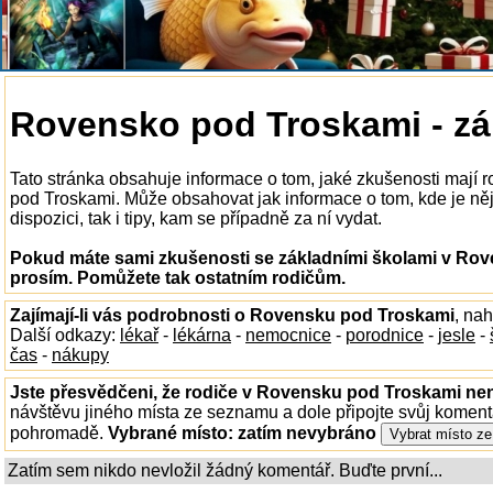
Rovensko pod Troskami - zá
Tato stránka obsahuje informace o tom, jaké zkušenosti mají 
pod Troskami. Může obsahovat jak informace o tom, kde je n
dispozici, tak i tipy, kam se případně za ní vydat.
Pokud máte sami zkušenosti se základními školami v Rov
prosím. Pomůžete tak ostatním rodičům.
Zajímají-li vás podrobnosti o Rovensku pod Troskami
, na
Další odkazy:
lékař
-
lékárna
-
nemocnice
-
porodnice
-
jesle
-
čas
-
nákupy
Jste přesvědčeni, že rodiče v Rovensku pod Troskami nen
návštěvu jiného místa ze seznamu a dole připojte svůj koment
pohromadě.
Vybrané místo:
zatím nevybráno
Zatím sem nikdo nevložil žádný komentář. Buďte první...