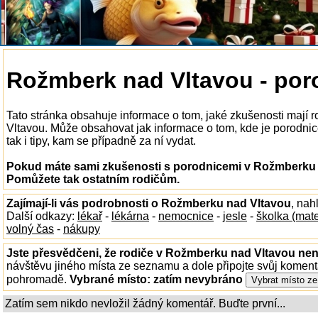
Rožmberk nad Vltavou - por
Tato stránka obsahuje informace o tom, jaké zkušenosti mají
Vltavou. Může obsahovat jak informace o tom, kde je porodnic
tak i tipy, kam se případně za ní vydat.
Pokud máte sami zkušenosti s porodnicemi v Rožmberku n
Pomůžete tak ostatním rodičům.
Zajímají-li vás podrobnosti o Rožmberku nad Vltavou
, nah
Další odkazy:
lékař
-
lékárna
-
nemocnice
-
jesle
-
školka (mat
volný čas
-
nákupy
Jste přesvědčeni, že rodiče v Rožmberku nad Vltavou nena
návštěvu jiného místa ze seznamu a dole připojte svůj koment
pohromadě.
Vybrané místo:
zatím nevybráno
Zatím sem nikdo nevložil žádný komentář. Buďte první...