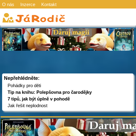
O nás
Inzerce
Kontakt
Nepřehlédněte:
Pohádky pro děti
Tip na knihu: Polepšovna pro čarodějky
7 tipů, jak být úplně v pohodě
Jak řešit neplodnost