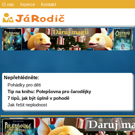
O nás
Inzerce
Kontakt
Nepřehlédněte:
Pohádky pro děti
Tip na knihu: Polepšovna pro čarodějky
7 tipů, jak být úplně v pohodě
Jak řešit neplodnost