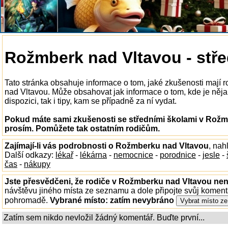
Rožmberk nad Vltavou - stře
Tato stránka obsahuje informace o tom, jaké zkušenosti mají 
nad Vltavou. Může obsahovat jak informace o tom, kde je něj
dispozici, tak i tipy, kam se případně za ní vydat.
Pokud máte sami zkušenosti se středními školami v Rožmb
prosím. Pomůžete tak ostatním rodičům.
Zajímají-li vás podrobnosti o Rožmberku nad Vltavou
, nah
Další odkazy:
lékař
-
lékárna
-
nemocnice
-
porodnice
-
jesle
-
čas
-
nákupy
Jste přesvědčeni, že rodiče v Rožmberku nad Vltavou nena
návštěvu jiného místa ze seznamu a dole připojte svůj koment
pohromadě.
Vybrané místo:
zatím nevybráno
Zatím sem nikdo nevložil žádný komentář. Buďte první...