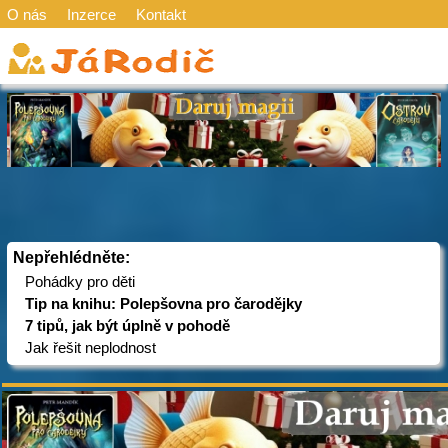
O nás
Inzerce
Kontakt
Nepřehlédněte:
Pohádky pro děti
Tip na knihu: Polepšovna pro čarodějky
7 tipů, jak být úplně v pohodě
Jak řešit neplodnost