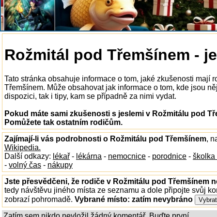
Rožmitál pod Třemšínem - je
Tato stránka obsahuje informace o tom, jaké zkušenosti mají r
Třemšínem. Může obsahovat jak informace o tom, kde jsou ně
dispozici, tak i tipy, kam se případně za nimi vydat.
Pokud máte sami zkušenosti s jeslemi v Rožmitálu pod Tř
Pomůžete tak ostatním rodičům.
Zajímají-li vás podrobnosti o Rožmitálu pod Třemšínem
, 
Wikipedia.
Další odkazy:
lékař
-
lékárna
-
nemocnice
-
porodnice
-
školka
-
volný čas
-
nákupy
Jste přesvědčeni, že rodiče v Rožmitálu pod Třemšínem ne
tedy návštěvu jiného místa ze seznamu a dole připojte svůj k
zobrazí pohromadě.
Vybrané místo:
zatím nevybráno
Zatím sem nikdo nevložil žádný komentář. Buďte první...