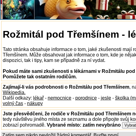
Rožmitál pod Třemšínem - l
Tato stránka obsahuje informace o tom, jaké zkušenosti mají 
Třemšínem. Může obsahovat jak informace o tom, kde je něja
dispozici, tak i tipy, kam se případně za ní vydat.
Pokud máte sami zkušenosti s lékárnami v Rožmitálu pod 
Pomůžete tak ostatním rodičům.
Zajímají-li vás podrobnosti o Rožmitálu pod Třemšínem
, 
Wikipedia.
Další odkazy:
lékař
-
nemocnice
-
porodnice
-
jesle
-
školka (m
volný čas
-
nákupy
Jste přesvědčeni, že rodiče v Rožmitálu pod Třemšínem ne
tedy návštěvu jiného místa ze seznamu a dole připojte svůj k
zobrazí pohromadě.
Vybrané místo:
zatím nevybráno
Zatím sem nikdo nevložil žádný komentář. Buďte první...