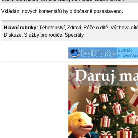
Vkládání nových komentářů bylo dočasně pozastaveno.
Hlavní rubriky:
Těhotenství
,
Zdraví
,
Péče o dítě
,
Výchova dít
Diskuze
,
Služby pro rodiče
,
Speciály