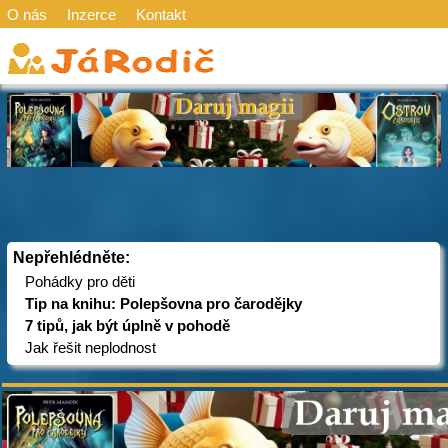
O nás
Inzerce
Kontakt
Nepřehlédněte:
Pohádky pro děti
Tip na knihu: Polepšovna pro čarodějky
7 tipů, jak být úplně v pohodě
Jak řešit neplodnost