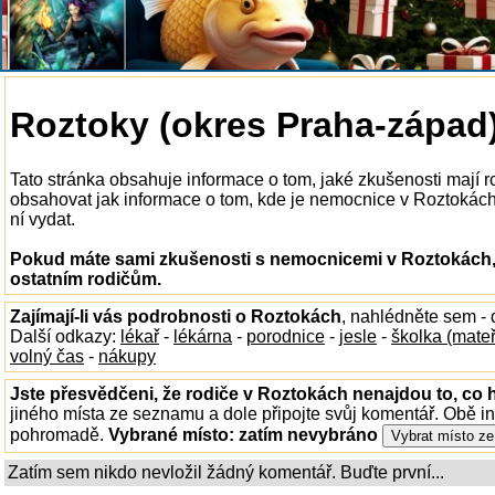
Roztoky (okres Praha-západ
Tato stránka obsahuje informace o tom, jaké zkušenosti mají
obsahovat jak informace o tom, kde je nemocnice v Roztokách k
ní vydat.
Pokud máte sami zkušenosti s nemocnicemi v Roztokách, 
ostatním rodičům.
Zajímají-li vás podrobnosti o Roztokách
, nahlédněte sem -
Další odkazy:
lékař
-
lékárna
-
porodnice
-
jesle
-
školka (mate
volný čas
-
nákupy
Jste přesvědčeni, že rodiče v Roztokách nenajdou to, co h
jiného místa ze seznamu a dole připojte svůj komentář. Obě i
pohromadě.
Vybrané místo:
zatím nevybráno
Zatím sem nikdo nevložil žádný komentář. Buďte první...