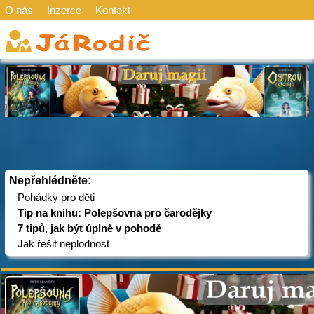
O nás
Inzerce
Kontakt
Nepřehlédněte:
Pohádky pro děti
Tip na knihu: Polepšovna pro čarodějky
7 tipů, jak být úplně v pohodě
Jak řešit neplodnost