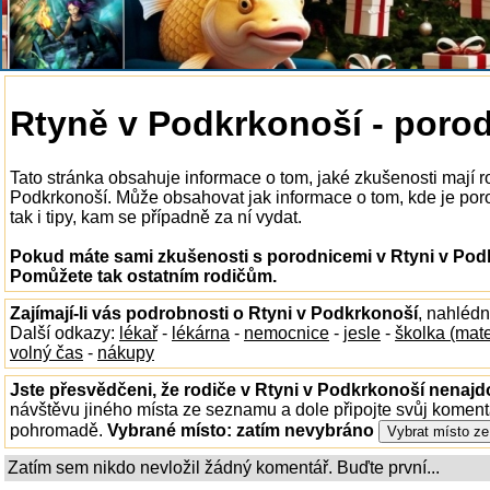
Rtyně v Podkrkonoší - poro
Tato stránka obsahuje informace o tom, jaké zkušenosti mají r
Podkrkonoší. Může obsahovat jak informace o tom, kde je poro
tak i tipy, kam se případně za ní vydat.
Pokud máte sami zkušenosti s porodnicemi v Rtyni v Podk
Pomůžete tak ostatním rodičům.
Zajímají-li vás podrobnosti o Rtyni v Podkrkonoší
, nahléd
Další odkazy:
lékař
-
lékárna
-
nemocnice
-
jesle
-
školka (mat
volný čas
-
nákupy
Jste přesvědčeni, že rodiče v Rtyni v Podkrkonoší nenajdo
návštěvu jiného místa ze seznamu a dole připojte svůj koment
pohromadě.
Vybrané místo:
zatím nevybráno
Zatím sem nikdo nevložil žádný komentář. Buďte první...