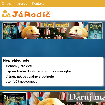
O nás
Inzerce
Kontakt
Nepřehlédněte:
Pohádky pro děti
Tip na knihu: Polepšovna pro čarodějky
7 tipů, jak být úplně v pohodě
Jak řešit neplodnost