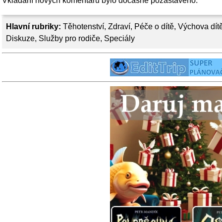
Vkládání nových komentářů bylo dočasně pozastaveno.
Hlavní rubriky:
Těhotenství
,
Zdraví
,
Péče o dítě
,
Výchova dít
Diskuze
,
Služby pro rodiče
,
Speciály