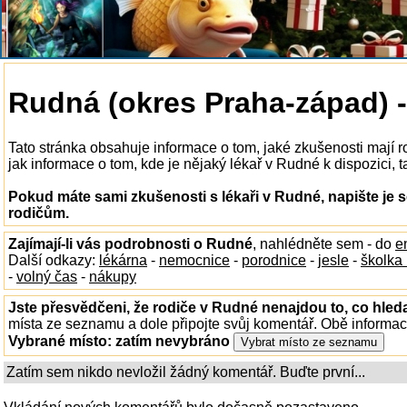
Rudná (okres Praha-západ) -
Tato stránka obsahuje informace o tom, jaké zkušenosti mají 
jak informace o tom, kde je nějaký lékař v Rudné k dispozici, t
Pokud máte sami zkušenosti s lékaři v Rudné, napište je 
rodičům.
Zajímají-li vás podrobnosti o Rudné
, nahlédněte sem - do
e
Další odkazy:
lékárna
-
nemocnice
-
porodnice
-
jesle
-
školka
-
volný čas
-
nákupy
Jste přesvědčeni, že rodiče v Rudné nenajdou to, co hleda
místa ze seznamu a dole připojte svůj komentář. Obě informa
Vybrané místo:
zatím nevybráno
Zatím sem nikdo nevložil žádný komentář. Buďte první...