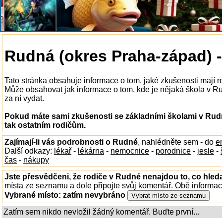
Rudná (okres Praha-západ) -
Tato stránka obsahuje informace o tom, jaké zkušenosti mají 
Může obsahovat jak informace o tom, kde je nějaká škola v Rud
za ní vydat.
Pokud máte sami zkušenosti se základními školami v Rudn
tak ostatním rodičům.
Zajímají-li vás podrobnosti o Rudné
, nahlédněte sem - do
e
Další odkazy:
lékař
-
lékárna
-
nemocnice
-
porodnice
-
jesle
-
čas
-
nákupy
Jste přesvědčeni, že rodiče v Rudné nenajdou to, co hleda
místa ze seznamu a dole připojte svůj komentář. Obě informa
Vybrané místo:
zatím nevybráno
Zatím sem nikdo nevložil žádný komentář. Buďte první...