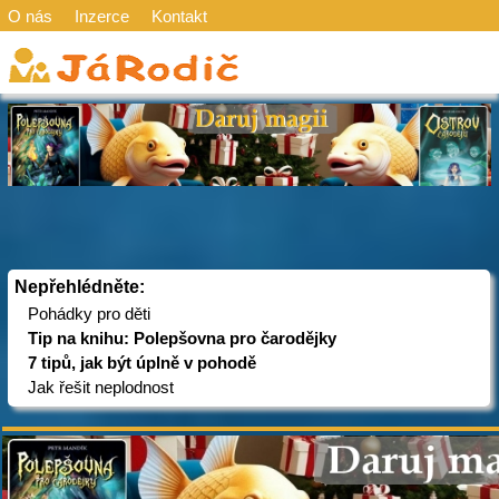
O nás
Inzerce
Kontakt
Nepřehlédněte:
Pohádky pro děti
Tip na knihu: Polepšovna pro čarodějky
7 tipů, jak být úplně v pohodě
Jak řešit neplodnost