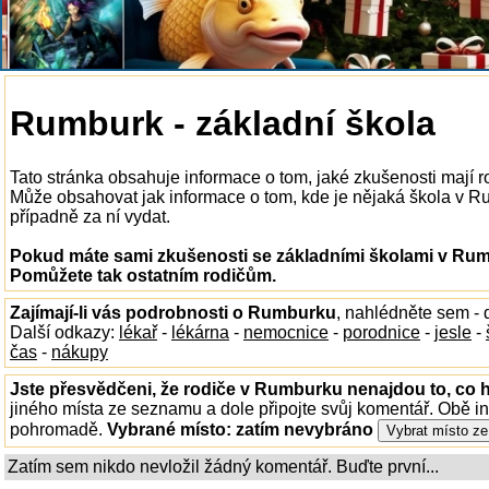
Rumburk - základní škola
Tato stránka obsahuje informace o tom, jaké zkušenosti mají 
Může obsahovat jak informace o tom, kde je nějaká škola v Rum
případně za ní vydat.
Pokud máte sami zkušenosti se základními školami v Rumb
Pomůžete tak ostatním rodičům.
Zajímají-li vás podrobnosti o Rumburku
, nahlédněte sem -
Další odkazy:
lékař
-
lékárna
-
nemocnice
-
porodnice
-
jesle
-
čas
-
nákupy
Jste přesvědčeni, že rodiče v Rumburku nenajdou to, co h
jiného místa ze seznamu a dole připojte svůj komentář. Obě i
pohromadě.
Vybrané místo:
zatím nevybráno
Zatím sem nikdo nevložil žádný komentář. Buďte první...