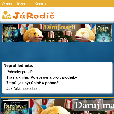
O nás
Inzerce
Kontakt
Nepřehlédněte:
Pohádky pro děti
Tip na knihu: Polepšovna pro čarodějky
7 tipů, jak být úplně v pohodě
Jak řešit neplodnost