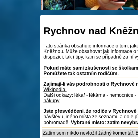
Rychnov nad Kněžno
Tato stránka obsahuje informace o tom, ja
Kněžnou. Může obsahovat jak informace o 
dispozici, tak i tipy, kam se případně za ní v
Pokud máte sami zkušenosti se školkam
Pomůžete tak ostatním rodičům.
Zajímají-li vás podrobnosti o Rychnově
Wikipedia.
Další odkazy:
lékař
-
lékárna
-
nemocnice
-
nákupy
Jste přesvědčeni, že rodiče v Rychnově
návštěvu jiného místa ze seznamu a dole př
pohromadě.
Vybrané místo:
zatím nevyb
Zatím sem nikdo nevložil žádný komentář. Bu