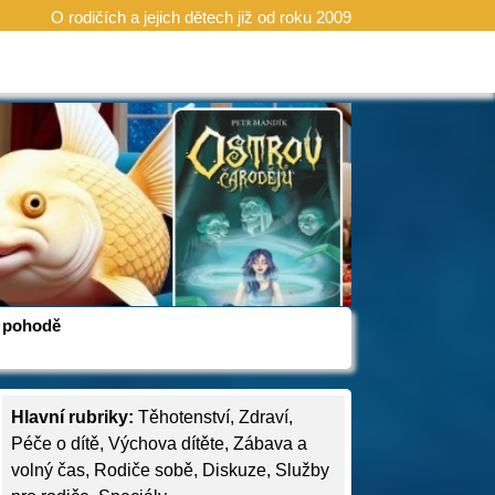
O rodičích a jejich dětech již od roku 2009
 v pohodě
Hlavní rubriky:
Těhotenství
,
Zdraví
,
Péče o dítě
,
Výchova dítěte
,
Zábava a
volný čas
,
Rodiče sobě
,
Diskuze
,
Služby