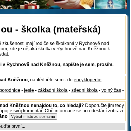
u - školka (mateřská)
ké zkušenosti mají rodiče se školkami v Rychnově nad
tom, kde je nějaká školka v Rychnově nad Kněžnou k
ydat.
i v Rychnově nad Kněžnou, napište je sem, prosím.
 nad Kněžnou
, nahlédněte sem - do
encyklopedie
porodnice
-
jesle
-
základní škola
-
střední škola
-
volný čas
-
 nad Kněžnou nenajdou to, co hledají?
Doporučte jim tedy
ipojte svůj komentář. Obě informace se po odeslání zobrazí
ráno
ďte první...