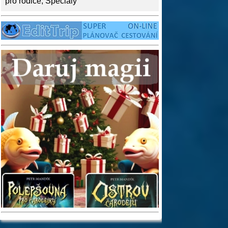
pro rodiče
,
Speciály