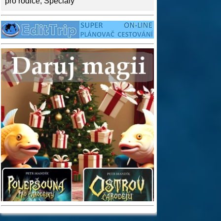
pro rodiče
,
Speciály