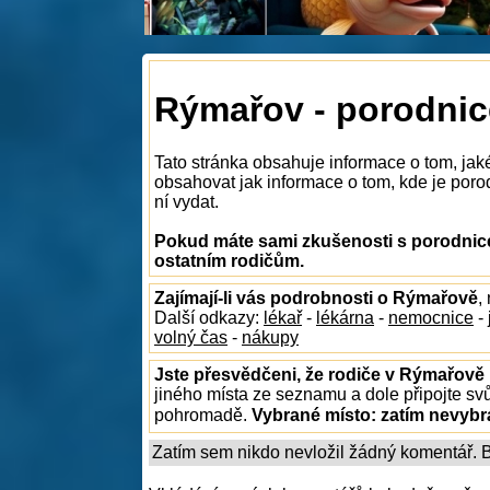
Rýmařov - porodnic
Tato stránka obsahuje informace o tom, ja
obsahovat jak informace o tom, kde je porod
ní vydat.
Pokud máte sami zkušenosti s porodnice
ostatním rodičům.
Zajímají-li vás podrobnosti o Rýmařově
,
Další odkazy:
lékař
-
lékárna
-
nemocnice
-
volný čas
-
nákupy
Jste přesvědčeni, že rodiče v Rýmařově 
jiného místa ze seznamu a dole připojte sv
pohromadě.
Vybrané místo:
zatím nevyb
Zatím sem nikdo nevložil žádný komentář. Bu