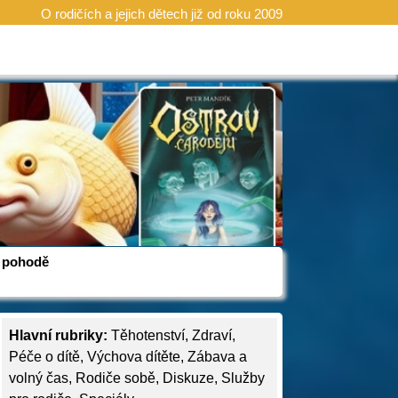
O rodičích a jejich dětech již od roku 2009
 v pohodě
Hlavní rubriky:
Těhotenství
,
Zdraví
,
Péče o dítě
,
Výchova dítěte
,
Zábava a
volný čas
,
Rodiče sobě
,
Diskuze
,
Služby