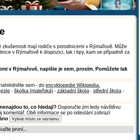
e
ké zkušenosti mají rodiče s porodnicemi v Rýmařově. Může
nice v Rýmařově k dispozici, tak i tipy, kam se případně za
mi v Rýmařově, napište je sem, prosím. Pomůžete tak
 nahlédněte sem - do
encyklopedie Wikipedia.
jesle
-
školka (mateřská)
-
základní škola
-
střední škola
-
nenajdou to, co hledají?
Doporučte jim tedy návštěvu
ůj komentář. Obě informace se po odeslání zobrazí
ráno
ďte první...