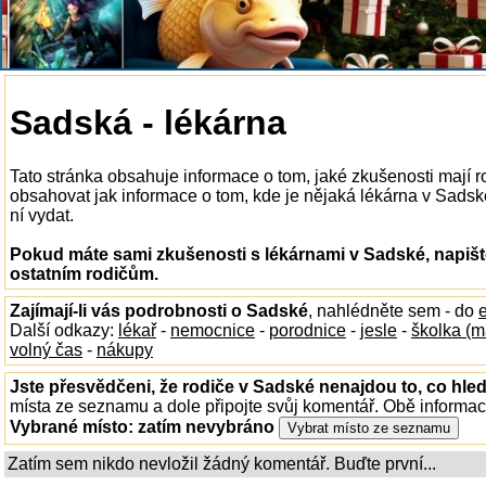
Sadská - lékárna
Tato stránka obsahuje informace o tom, jaké zkušenosti mají 
obsahovat jak informace o tom, kde je nějaká lékárna v Sadské 
ní vydat.
Pokud máte sami zkušenosti s lékárnami v Sadské, napišt
ostatním rodičům.
Zajímají-li vás podrobnosti o Sadské
, nahlédněte sem - do
Další odkazy:
lékař
-
nemocnice
-
porodnice
-
jesle
-
školka (m
volný čas
-
nákupy
Jste přesvědčeni, že rodiče v Sadské nenajdou to, co hled
místa ze seznamu a dole připojte svůj komentář. Obě informa
Vybrané místo:
zatím nevybráno
Zatím sem nikdo nevložil žádný komentář. Buďte první...