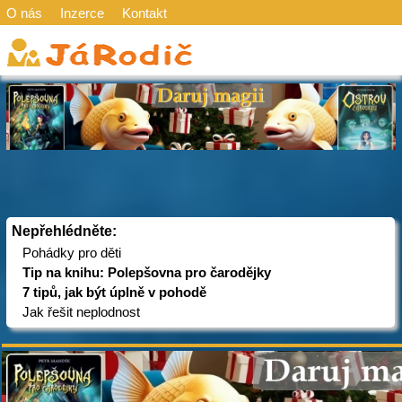
O nás
Inzerce
Kontakt
Nepřehlédněte:
Pohádky pro děti
Tip na knihu: Polepšovna pro čarodějky
7 tipů, jak být úplně v pohodě
Jak řešit neplodnost