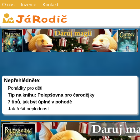
O nás
Inzerce
Kontakt
Nepřehlédněte:
Pohádky pro děti
Tip na knihu: Polepšovna pro čarodějky
7 tipů, jak být úplně v pohodě
Jak řešit neplodnost