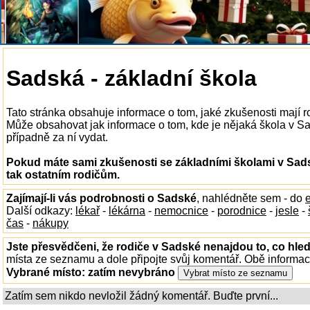
Sadská - základní škola
Tato stránka obsahuje informace o tom, jaké zkušenosti mají 
Může obsahovat jak informace o tom, kde je nějaká škola v Sads
případně za ní vydat.
Pokud máte sami zkušenosti se základními školami v Sads
tak ostatním rodičům.
Zajímají-li vás podrobnosti o Sadské
, nahlédněte sem - do
Další odkazy:
lékař
-
lékárna
-
nemocnice
-
porodnice
-
jesle
-
čas
-
nákupy
Jste přesvědčeni, že rodiče v Sadské nenajdou to, co hled
místa ze seznamu a dole připojte svůj komentář. Obě informa
Vybrané místo:
zatím nevybráno
Zatím sem nikdo nevložil žádný komentář. Buďte první...