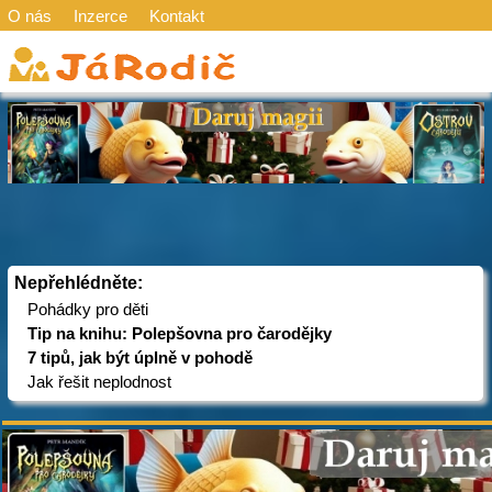
O nás
Inzerce
Kontakt
Nepřehlédněte:
Pohádky pro děti
Tip na knihu: Polepšovna pro čarodějky
7 tipů, jak být úplně v pohodě
Jak řešit neplodnost