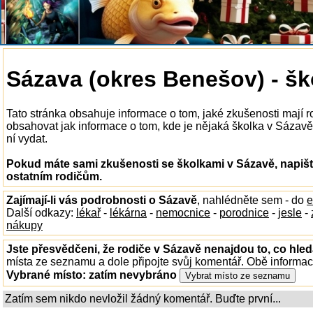
Sázava (okres Benešov) - šk
Tato stránka obsahuje informace o tom, jaké zkušenosti mají 
obsahovat jak informace o tom, kde je nějaká školka v Sázavě k
ní vydat.
Pokud máte sami zkušenosti se školkami v Sázavě, napišt
ostatním rodičům.
Zajímají-li vás podrobnosti o Sázavě
, nahlédněte sem - do
e
Další odkazy:
lékař
-
lékárna
-
nemocnice
-
porodnice
-
jesle
-
nákupy
Jste přesvědčeni, že rodiče v Sázavě nenajdou to, co hled
místa ze seznamu a dole připojte svůj komentář. Obě informa
Vybrané místo:
zatím nevybráno
Zatím sem nikdo nevložil žádný komentář. Buďte první...