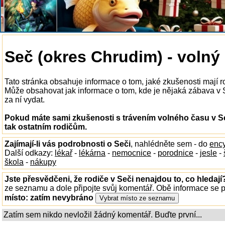
Seč (okres Chrudim) - volný
Tato stránka obsahuje informace o tom, jaké zkušenosti mají r
Může obsahovat jak informace o tom, kde je nějaká zábava v Seč
za ní vydat.
Pokud máte sami zkušenosti s trávením volného času v Se
tak ostatním rodičům.
Zajímají-li vás podrobnosti o Seči
, nahlédněte sem - do
ency
Další odkazy:
lékař
-
lékárna
-
nemocnice
-
porodnice
-
jesle
-
škola
-
nákupy
Jste přesvědčeni, že rodiče v Seči nenajdou to, co hledají
ze seznamu a dole připojte svůj komentář. Obě informace se
místo:
zatím nevybráno
Zatím sem nikdo nevložil žádný komentář. Buďte první...