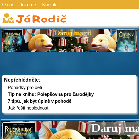
O nás
Inzerce
Kontakt
Nepřehlédněte:
Pohádky pro děti
Tip na knihu: Polepšovna pro čarodějky
7 tipů, jak být úplně v pohodě
Jak řešit neplodnost