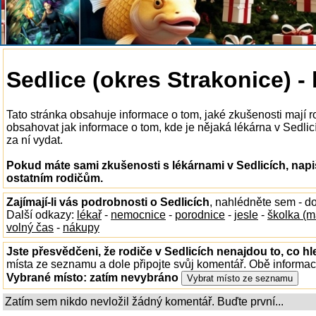
Sedlice (okres Strakonice) -
Tato stránka obsahuje informace o tom, jaké zkušenosti mají r
obsahovat jak informace o tom, kde je nějaká lékárna v Sedlicíc
za ní vydat.
Pokud máte sami zkušenosti s lékárnami v Sedlicích, napi
ostatním rodičům.
Zajímají-li vás podrobnosti o Sedlicích
, nahlédněte sem - d
Další odkazy:
lékař
-
nemocnice
-
porodnice
-
jesle
-
školka (m
volný čas
-
nákupy
Jste přesvědčeni, že rodiče v Sedlicích nenajdou to, co hl
místa ze seznamu a dole připojte svůj komentář. Obě informa
Vybrané místo:
zatím nevybráno
Zatím sem nikdo nevložil žádný komentář. Buďte první...