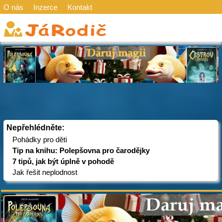
O nás
Inzerce
Kontakt
Nepřehlédněte:
Pohádky pro děti
Tip na knihu: Polepšovna pro čarodějky
7 tipů, jak být úplně v pohodě
Jak řešit neplodnost