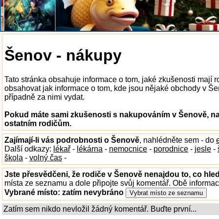
Šenov - nákupy
Tato stránka obsahuje informace o tom, jaké zkušenosti mají
obsahovat jak informace o tom, kde jsou nějaké obchody v Šeno
případně za nimi vydat.
Pokud máte sami zkušenosti s nakupováním v Šenově, nap
ostatním rodičům.
Zajímají-li vás podrobnosti o Šenově
, nahlédněte sem - do
Další odkazy:
lékař
-
lékárna
-
nemocnice
-
porodnice
-
jesle
-
škola
-
volný čas
-
Jste přesvědčeni, že rodiče v Šenově nenajdou to, co hled
místa ze seznamu a dole připojte svůj komentář. Obě informa
Vybrané místo:
zatím nevybráno
Zatím sem nikdo nevložil žádný komentář. Buďte první...