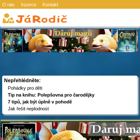
O nás
Inzerce
Kontakt
Nepřehlédněte:
Pohádky pro děti
Tip na knihu: Polepšovna pro čarodějky
7 tipů, jak být úplně v pohodě
Jak řešit neplodnost