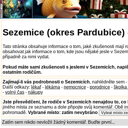
Sezemice (okres Pardubice) -
Tato stránka obsahuje informace o tom, jaké zkušenosti mají 
obsahovat jak informace o tom, kde jsou nějaké jesle v Sezemic
případně za nimi vydat.
Pokud máte sami zkušenosti s jeslemi v Sezemicích, napiš
ostatním rodičům.
Zajímají-li vás podrobnosti o Sezemicích
, nahlédněte sem 
Další odkazy:
lékař
-
lékárna
-
nemocnice
-
porodnice
-
školka
-
volný čas
-
nákupy
Jste přesvědčeni, že rodiče v Sezemicích nenajdou to, co 
jiného místa ze seznamu a dole připojte svůj komentář. Obě i
pohromadě.
Vybrané místo:
zatím nevybráno
Zatím sem nikdo nevložil žádný komentář. Buďte první...