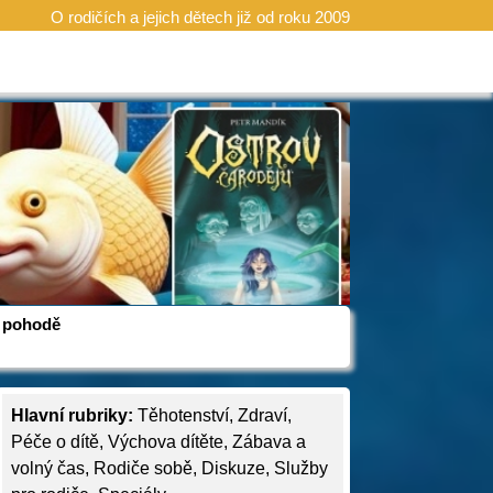
O rodičích a jejich dětech již od roku 2009
 v pohodě
Hlavní rubriky:
Těhotenství
,
Zdraví
,
Péče o dítě
,
Výchova dítěte
,
Zábava a
volný čas
,
Rodiče sobě
,
Diskuze
,
Služby