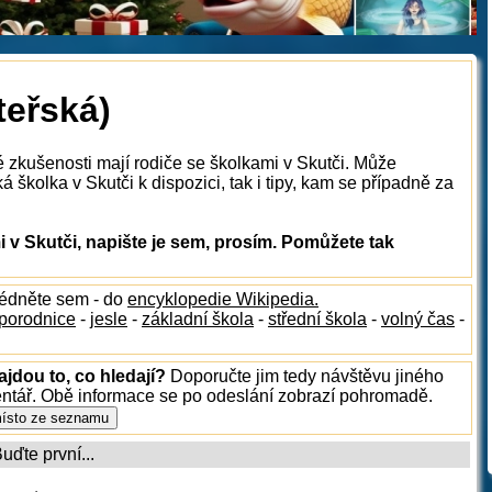
teřská)
é zkušenosti mají rodiče se školkami v Skutči. Může
 školka v Skutči k dispozici, tak i tipy, kam se případně za
v Skutči, napište je sem, prosím. Pomůžete tak
lédněte sem - do
encyklopedie Wikipedia.
porodnice
-
jesle
-
základní škola
-
střední škola
-
volný čas
-
ajdou to, co hledají?
Doporučte jim tedy návštěvu jiného
entář. Obě informace se po odeslání zobrazí pohromadě.
ďte první...