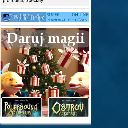
pro rodiče
,
Speciály