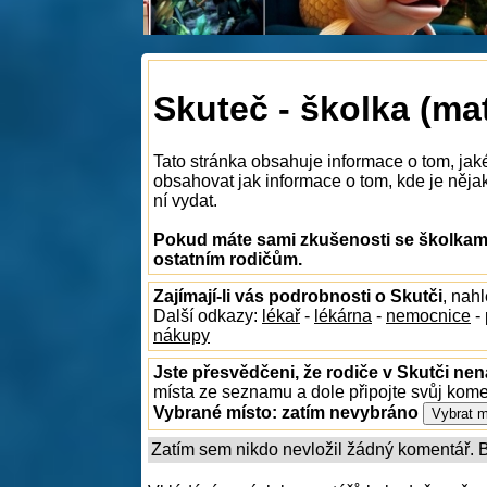
Skuteč - školka (ma
Tato stránka obsahuje informace o tom, jak
obsahovat jak informace o tom, kde je nějaká
ní vydat.
Pokud máte sami zkušenosti se školkami 
ostatním rodičům.
Zajímají-li vás podrobnosti o Skutči
, nah
Další odkazy:
lékař
-
lékárna
-
nemocnice
-
nákupy
Jste přesvědčeni, že rodiče v Skutči nen
místa ze seznamu a dole připojte svůj kom
Vybrané místo:
zatím nevybráno
Zatím sem nikdo nevložil žádný komentář. Bu