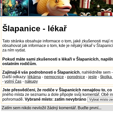
Šlapanice - lékař
Tato stránka obsahuje informace o tom, jaké zkušenosti mají r
obsahovat jak informace o tom, kde je nějaký lékař v Šlapanicíc
za ním vydat.
Pokud máte sami zkušenosti s lékaři v Šlapanicích, napiš
ostatním rodičům.
Zajímají-li vás podrobnosti o Šlapanicích
, nahlédněte sem 
Další odkazy:
lékárna
-
nemocnice
-
porodnice
-
jesle
-
školka
-
volný čas
-
nákupy
Jste přesvědčeni, že rodiče v Šlapanicích nenajdou to, co 
jiného místa ze seznamu a dole připojte svůj komentář. Obě i
pohromadě.
Vybrané místo:
zatím nevybráno
Zatím sem nikdo nevložil žádný komentář. Buďte první...