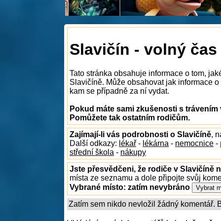
Slavičín - volný čas
Tato stránka obsahuje informace o tom, jak
Slavičíně. Může obsahovat jak informace o to
kam se případně za ní vydat.
Pokud máte sami zkušenosti s trávením v
Pomůžete tak ostatním rodičům.
Zajímají-li vás podrobnosti o Slavičíně
, 
Další odkazy:
lékař
-
lékárna
-
nemocnice
-
střední škola
-
nákupy
Jste přesvědčeni, že rodiče v Slavičíně n
místa ze seznamu a dole připojte svůj kom
Vybrané místo:
zatím nevybráno
Zatím sem nikdo nevložil žádný komentář. Bu