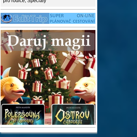
pro rodiče
,
Speciály