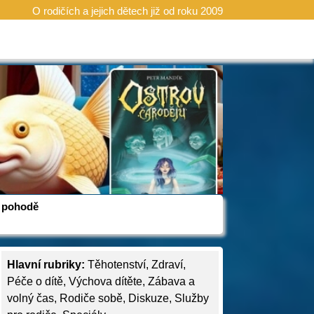
O rodičích a jejich dětech již od roku 2009
 v pohodě
Hlavní rubriky:
Těhotenství
,
Zdraví
,
Péče o dítě
,
Výchova dítěte
,
Zábava a
volný čas
,
Rodiče sobě
,
Diskuze
,
Služby