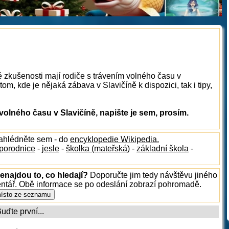
é zkušenosti mají rodiče s trávením volného času v
m, kde je nějaká zábava v Slavičíně k dispozici, tak i tipy,
olného času v Slavičíně, napište je sem, prosím.
nahlédněte sem - do
encyklopedie Wikipedia.
porodnice
-
jesle
-
školka (mateřská)
-
základní škola
-
enajdou to, co hledají?
Doporučte jim tedy návštěvu jiného
entář. Obě informace se po odeslání zobrazí pohromadě.
ďte první...