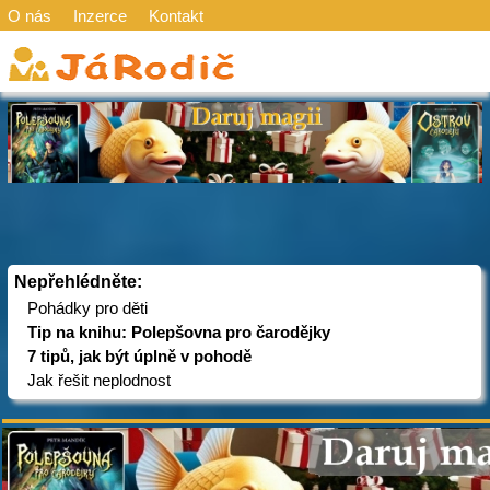
O nás
Inzerce
Kontakt
Nepřehlédněte:
Pohádky pro děti
Tip na knihu: Polepšovna pro čarodějky
7 tipů, jak být úplně v pohodě
Jak řešit neplodnost