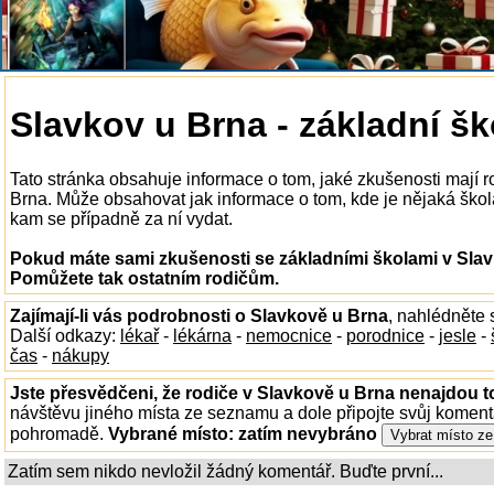
Slavkov u Brna - základní šk
Tato stránka obsahuje informace o tom, jaké zkušenosti mají 
Brna. Může obsahovat jak informace o tom, kde je nějaká škola 
kam se případně za ní vydat.
Pokud máte sami zkušenosti se základními školami v Slavk
Pomůžete tak ostatním rodičům.
Zajímají-li vás podrobnosti o Slavkově u Brna
, nahlédněte
Další odkazy:
lékař
-
lékárna
-
nemocnice
-
porodnice
-
jesle
-
čas
-
nákupy
Jste přesvědčeni, že rodiče v Slavkově u Brna nenajdou to
návštěvu jiného místa ze seznamu a dole připojte svůj koment
pohromadě.
Vybrané místo:
zatím nevybráno
Zatím sem nikdo nevložil žádný komentář. Buďte první...