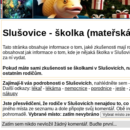
Slušovice - školka (mateřská
Tato stránka obsahuje informace o tom, jaké zkušenosti mají 
obsahovat jak informace o tom, kde je nějaká školka v Slušovicí
za ní vydat.
Pokud máte sami zkušenosti se školkami v Slušovicích, n
ostatním rodičům.
Zajímají-li vás podrobnosti o Slušovicích
, nahlédněte sem 
Další odkazy:
lékař
-
lékárna
-
nemocnice
-
porodnice
-
jesle
-
nákupy
Jste přesvědčeni, že rodiče v Slušovicích nenajdou to, co 
jiného místa ze seznamu a dole připojte svůj komentář. Obě i
pohromadě.
Vybrané místo:
zatím nevybráno
Zatím sem nikdo nevložil žádný komentář. Buďte první...