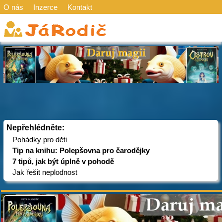
O nás
Inzerce
Kontakt
Nepřehlédněte:
Pohádky pro děti
Tip na knihu: Polepšovna pro čarodějky
7 tipů, jak být úplně v pohodě
Jak řešit neplodnost