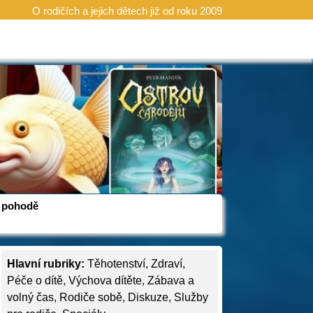
O rodičích a jejich dětech již od roku 2009
 v pohodě
Hlavní rubriky:
Těhotenství
,
Zdraví
,
Péče o dítě
,
Výchova dítěte
,
Zábava a
volný čas
,
Rodiče sobě
,
Diskuze
,
Služby