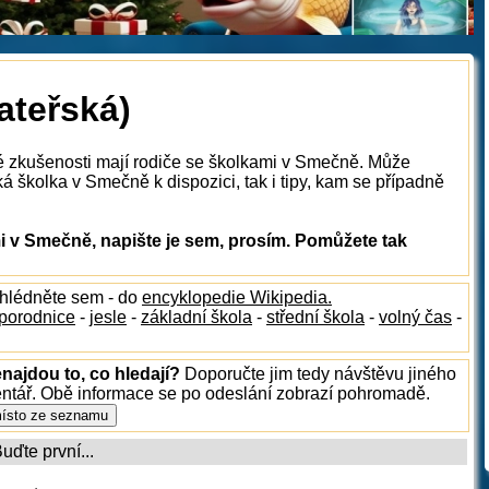
ateřská)
ké zkušenosti mají rodiče se školkami v Smečně. Může
á školka v Smečně k dispozici, tak i tipy, kam se případně
 v Smečně, napište je sem, prosím. Pomůžete tak
ahlédněte sem - do
encyklopedie Wikipedia.
porodnice
-
jesle
-
základní škola
-
střední škola
-
volný čas
-
najdou to, co hledají?
Doporučte jim tedy návštěvu jiného
entář. Obě informace se po odeslání zobrazí pohromadě.
ďte první...