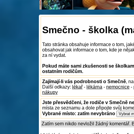
Smečno - školka (m
Tato stránka obsahuje informace o tom, ja
obsahovat jak informace o tom, kde je nějak
za ní vydat.
Pokud máte sami zkušenosti se školkami
ostatním rodičům.
Zajímají-li vás podrobnosti o Smečně
, n
Další odkazy:
lékař
-
lékárna
-
nemocnice
-
nákupy
Jste přesvědčeni, že rodiče v Smečně ne
místa ze seznamu a dole připojte svůj kom
Vybrané místo:
zatím nevybráno
Zatím sem nikdo nevložil žádný komentář. Bu