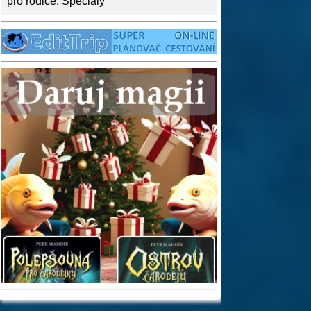
pro rodiče
,
Speciály