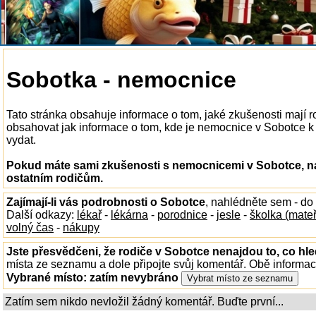
Sobotka - nemocnice
Tato stránka obsahuje informace o tom, jaké zkušenosti mají
obsahovat jak informace o tom, kde je nemocnice v Sobotce k di
vydat.
Pokud máte sami zkušenosti s nemocnicemi v Sobotce, na
ostatním rodičům.
Zajímají-li vás podrobnosti o Sobotce
, nahlédněte sem - do
Další odkazy:
lékař
-
lékárna
-
porodnice
-
jesle
-
školka (mate
volný čas
-
nákupy
Jste přesvědčeni, že rodiče v Sobotce nenajdou to, co hle
místa ze seznamu a dole připojte svůj komentář. Obě informa
Vybrané místo:
zatím nevybráno
Zatím sem nikdo nevložil žádný komentář. Buďte první...