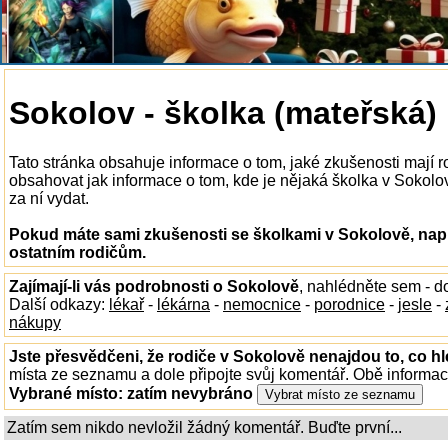
Sokolov - školka (mateřská)
Tato stránka obsahuje informace o tom, jaké zkušenosti mají 
obsahovat jak informace o tom, kde je nějaká školka v Sokolově
za ní vydat.
Pokud máte sami zkušenosti se školkami v Sokolově, napi
ostatním rodičům.
Zajímají-li vás podrobnosti o Sokolově
, nahlédněte sem - 
Další odkazy:
lékař
-
lékárna
-
nemocnice
-
porodnice
-
jesle
-
nákupy
Jste přesvědčeni, že rodiče v Sokolově nenajdou to, co hl
místa ze seznamu a dole připojte svůj komentář. Obě informa
Vybrané místo:
zatím nevybráno
Zatím sem nikdo nevložil žádný komentář. Buďte první...