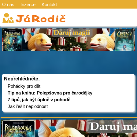
O nás
Inzerce
Kontakt
Nepřehlédněte:
Pohádky pro děti
Tip na knihu: Polepšovna pro čarodějky
7 tipů, jak být úplně v pohodě
Jak řešit neplodnost